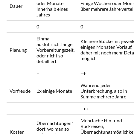
oder Monate
Einige Wochen oder Mon
Dauer
innerhalb eines
über mehrere Jahre vertei
Jahres
0
0
Einmal
Kleinere Stücke mit jeweil
ausführlich, lange
einigen Monaten Vorlauf,
Planung
Vorbereitungszeit,
daher mit noch mehr Deta
oder nicht so
möglich
detailliert
–
++
Während jeder
Vorfreude
1x einige Monate
Unterbrechung, also in
Summe mehrere Jahre
+
+++
Mehrfache Hin- und
Übernachtungen*
Rückreisen,
dort, wo man so
Kosten
Übernachtungsmöglichke