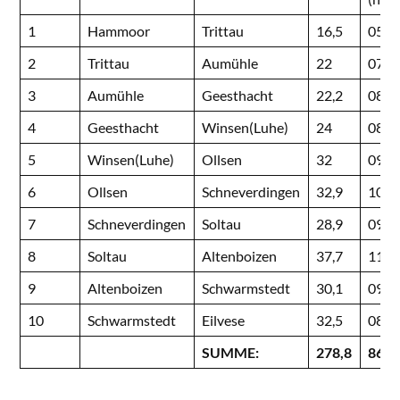
1
Hammoor
Trittau
16,5
05:0
2
Trittau
Aumühle
22
07:0
3
Aumühle
Geesthacht
22,2
08:0
4
Geesthacht
Winsen(Luhe)
24
08:3
5
Winsen(Luhe)
Ollsen
32
09:0
6
Ollsen
Schneverdingen
32,9
10:4
7
Schneverdingen
Soltau
28,9
09:3
8
Soltau
Altenboizen
37,7
11:1
9
Altenboizen
Schwarmstedt
30,1
09:1
10
Schwarmstedt
Eilvese
32,5
08:1
SUMME:
278,8
86:3